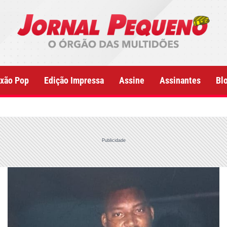
xão Pop
Edição Impressa
Assine
Assinantes
Bl
Publicidade