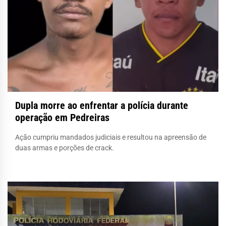
Dupla morre ao enfrentar a polícia durante
operação em Pedreiras
Ação cumpriu mandados judiciais e resultou na apreensão de
duas armas e porções de crack.