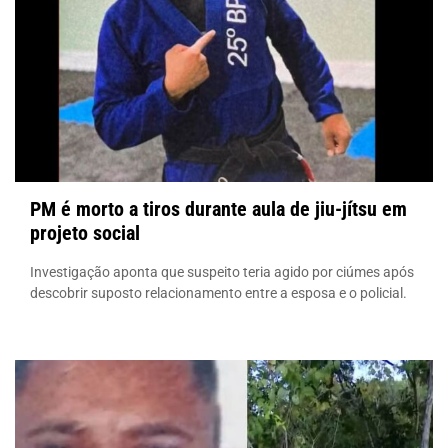
PM é morto a tiros durante aula de jiu-jítsu em
projeto social
Investigação aponta que suspeito teria agido por ciúmes após
descobrir suposto relacionamento entre a esposa e o policial.