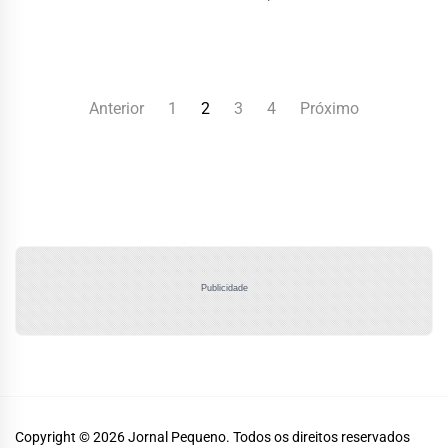
Paginação
Anterior
1
2
3
4
Próximo
de
posts
Publicidade
Copyright © 2026
Jornal Pequeno.
Todos os direitos reservados