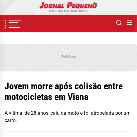
Skip
to
the
content
Publicidade
Jovem morre após colisão entre
motocicletas em Viana
A vítima, de 28 anos, caiu da moto e foi atropelada por um
carro.