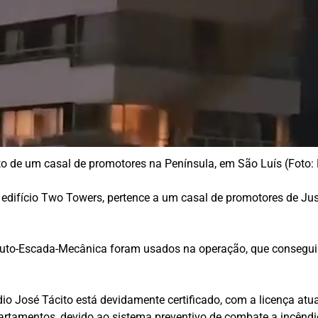
to de um casal de promotores na Península, em São Luís (Foto
do edifício Two Towers, pertence a um casal de promotores de Ju
to-Escada-Mecânica foram usados na operação, que conseguiu
o José Tácito está devidamente certificado, com a licença atua
artamentos, devido ao sistema preventivo de combate a incêndi