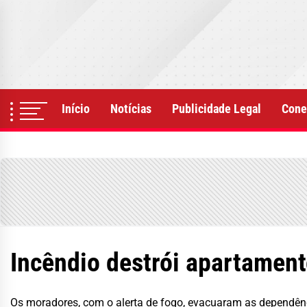
Skip
to
the
content
Início
Notícias
Publicidade Legal
Cone
Incêndio destrói apartament
Os moradores, com o alerta de fogo, evacuaram as dependênc