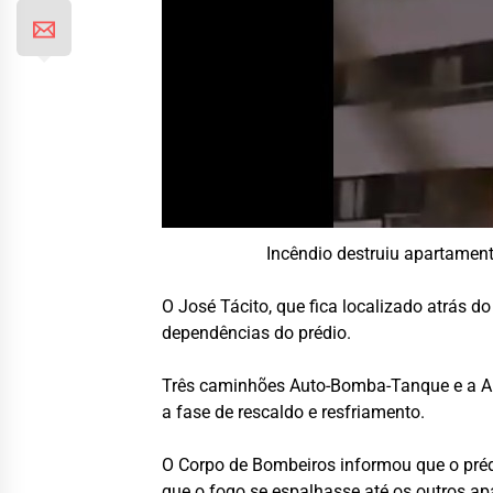
Incêndio destruiu apartamen
O José Tácito, que fica localizado atrás 
dependências do prédio.
Três caminhões Auto-Bomba-Tanque e a Au
a fase de rescaldo e resfriamento.
O Corpo de Bombeiros informou que o prédi
que o fogo se espalhasse até os outros ap