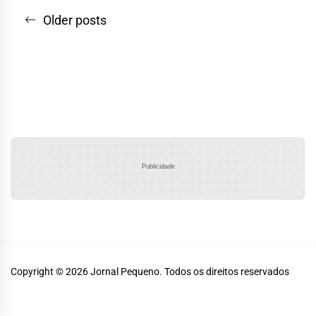
Navegação
Older posts
por
posts
Publicidade
Copyright © 2026
Jornal Pequeno.
Todos os direitos reservados