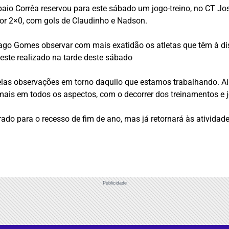
o Corrêa reservou para este sábado um jogo-treino, no CT Jos
 por 2×0, com gols de Claudinho e Nadson.
ago Gomes observar com mais exatidão os atletas que têm à d
 teste realizado na tarde deste sábado
las observações em torno daquilo que estamos trabalhando. Aind
ais em todos os aspectos, com o decorrer dos treinamentos e jo
berado para o recesso de fim de ano, mas já retornará às atividad
Publicidade