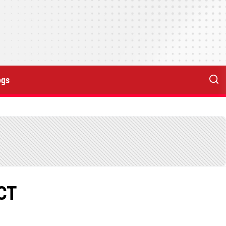
ogs
 CT