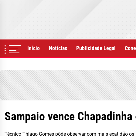
Skip
to
the
content
Início
Notícias
Publicidade Legal
Cone
Sampaio vence Chapadinha e
Técnico Thiago Gomes pôde observar com mais exatidão os a