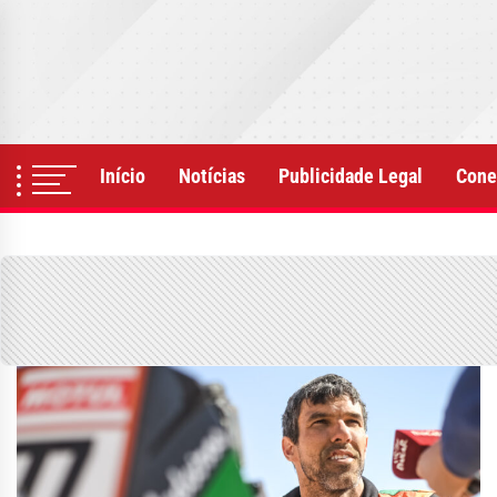
Skip
to
the
content
Início
Notícias
Publicidade Legal
Cone