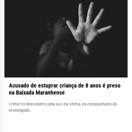
Acusado de estuprar criança de 8 anos é preso
na Baixada Maranhense
Crime foi descoberto pela avó da vítima, ex-companheira do
investigado.