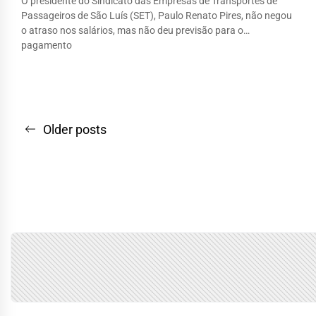
O presidente do Sindicato das Empresas de Transportes de
Passageiros de São Luís (SET), Paulo Renato Pires, não negou
o atraso nos salários, mas não deu previsão para o
pagamento
Navegação
Older posts
por
posts