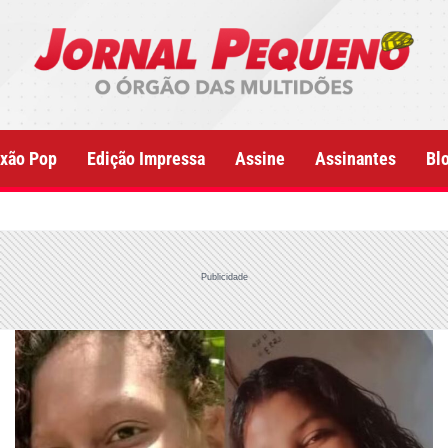
xão Pop
Edição Impressa
Assine
Assinantes
Bl
Publicidade