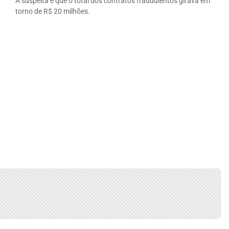
A suspeita é que o total dos contratos fraudulentos girava em
torno de R$ 20 milhões.