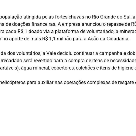
pulação atingida pelas fortes chuvas no Rio Grande do Sul, 
a de doações financeiras. A empresa anunciou o repasse de R
para cada R$ 1 doado via a plataforma de voluntariado, a miner
o no aporte de mais R$ 1,1 milhão para a Ação da Cidadania.
a dos voluntários, a Vale decidiu continuar a campanha e dob
 arrecadado será revertido para a compra de itens de necessid
rtáveis), água mineral, cobertores, colchões e itens de higiene 
elicópteros para auxiliar nas operações complexas de resgate e