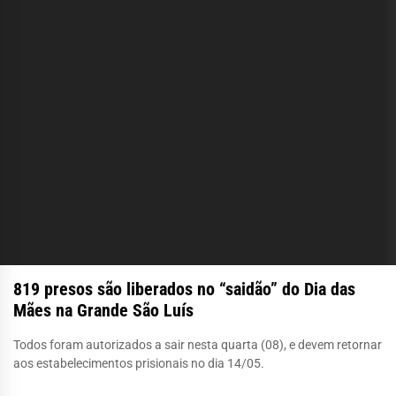
819 presos são liberados no “saidão” do Dia das
Mães na Grande São Luís
Todos foram autorizados a sair nesta quarta (08), e devem retornar
aos estabelecimentos prisionais no dia 14/05.