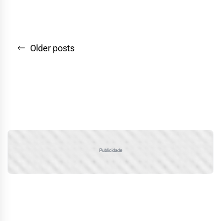
Navegação
Older posts
por
posts
Publicidade