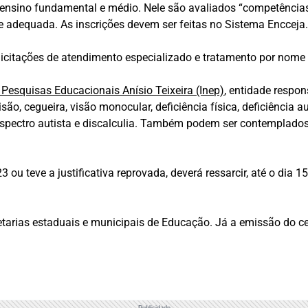
o ensino fundamental e médio. Nele são avaliados “competências
e adequada. As inscrições devem ser feitas no Sistema Encceja
itações de atendimento especializado e tratamento por nome 
 Pesquisas Educacionais Anísio Teixeira (Inep)
, entidade respo
ão, cegueira, visão monocular, deficiência física, deficiência au
o espectro autista e discalculia. Também podem ser contemplado
 ou teve a justificativa reprovada, deverá ressarcir, até o dia 1
rias estaduais e municipais de Educação. Já a emissão do cert