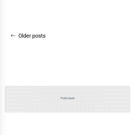
Navegação
Older posts
por
posts
Publicidade