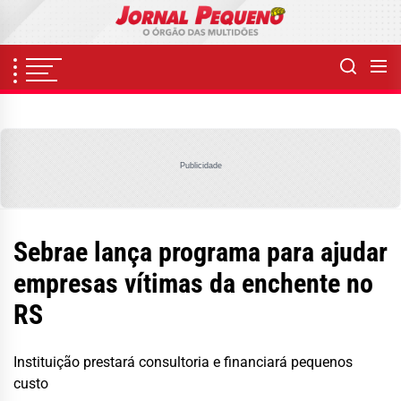
Skip
to
the
content
Publicidade
Sebrae lança programa para ajudar
empresas vítimas da enchente no
RS
Instituição prestará consultoria e financiará pequenos
custo