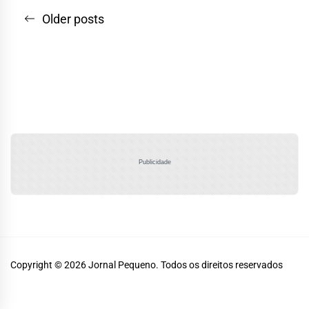
Navegação
Older posts
por
posts
Publicidade
Copyright © 2026
Jornal Pequeno.
Todos os direitos reservados