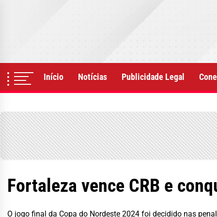
Skip
to
the
content
Início
Notícias
Publicidade Legal
Cone
Fortaleza vence CRB e conq
O jogo final da Copa do Nordeste 2024 foi decidido nas pena