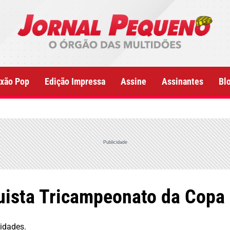
xão Pop
Edição Impressa
Assine
Assinantes
Bl
Publicidade
uista Tricampeonato da Copa
lidades.