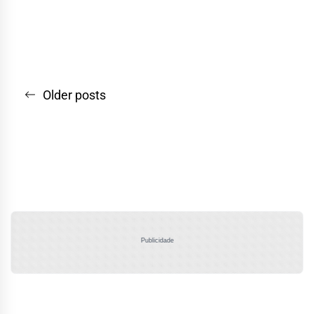
Navegação
Older posts
por
posts
Publicidade