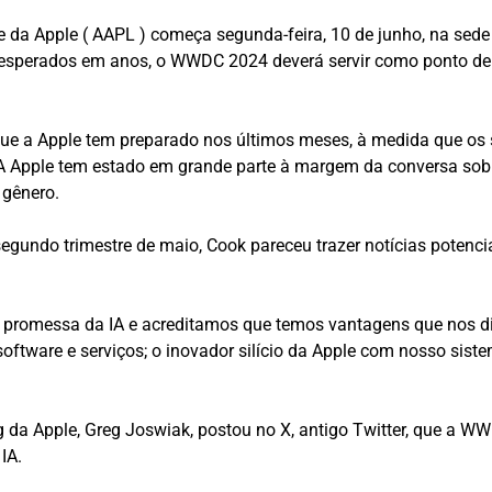
 da Apple ( AAPL ) começa segunda-feira, 10 de junho, na sede
esperados em anos, o WWDC 2024 deverá servir como ponto de
 que a Apple tem preparado nos últimos meses, à medida que os s
a. A Apple tem estado em grande parte à margem da conversa so
 gênero.
segundo trimestre de maio, Cook pareceu trazer notícias poten
 promessa da IA ​​e acreditamos que temos vantagens que nos di
software e serviços; o inovador silício da Apple com nosso siste
 da Apple, Greg Joswiak, postou no X, antigo Twitter, que a WWD
IA.