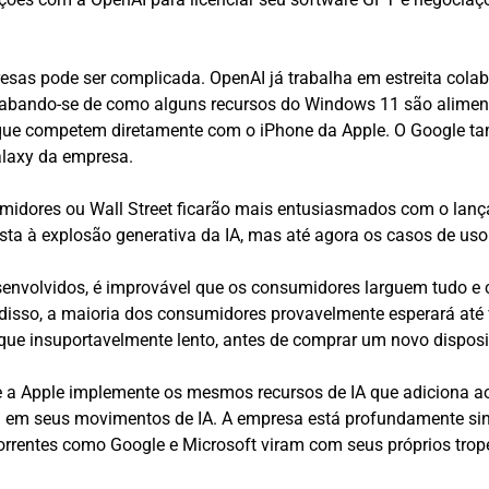
as pode ser complicada. OpenAI já trabalha em estreita cola
 gabando-se de como alguns recursos do Windows 11 são alimen
que competem diretamente com o iPhone da Apple. O Google t
Galaxy da empresa.
idores ou Wall Street ficarão mais entusiasmados com o lançam
sta à explosão generativa da IA, mas até agora os casos de uso
esenvolvidos, é improvável que os consumidores larguem tudo
disso, a maioria dos consumidores provavelmente esperará até 
ique insuportavelmente lento, antes de comprar um novo disposi
 a Apple implemente os mesmos recursos de IA que adiciona ao
iosa em seus movimentos de IA. A empresa está profundamente
orrentes como Google e Microsoft viram com seus próprios trope