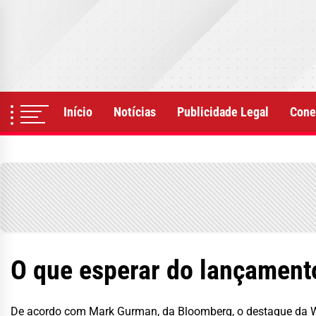
Skip
to
the
content
Início
Notícias
Publicidade Legal
Cone
O que esperar do lançamento 
De acordo com Mark Gurman, da Bloomberg, o destaque da WW