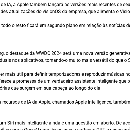
 de IA, a Apple também lançará as versões mais recentes de seu
es atualizações do visionOS da empresa, que alimenta o Vision
 todo o resto ficará em segundo plano em relação às notícias de
 o destaque da WWDC 2024 será uma nova versão generativa do a
viduais nos aplicativos, tornando-o muito mais versátil do que o S
er mais útil para definir temporizadores e reproduzir músicas n
ferece a promessa de um verdadeiro assistente inteligente que p
órias que surgem em sua cabeça ao longo do dia.
ecursos de IA da Apple, chamados Apple Intelligence, também a
m Siri mais inteligente ainda é uma questão em aberto. De acor
ções com a OpenAI para licenciar seu software GPT e negociaç