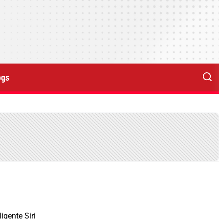
ogs
gente Siri