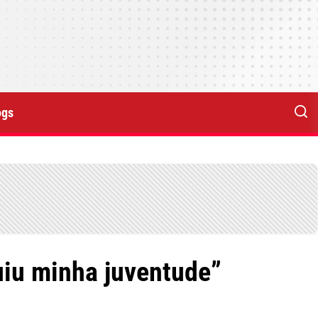
ogs
uiu minha juventude”