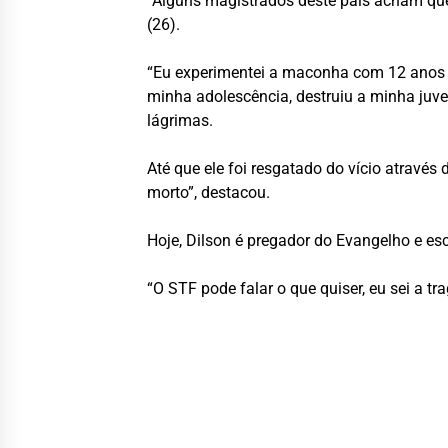
“Alguns magistrados deste país acham que
(26).
“Eu experimentei a maconha com 12 anos e 
minha adolescência, destruiu a minha juven
lágrimas.
Até que ele foi resgatado do vício atravé
morto”, destacou.
Hoje, Dilson é pregador do Evangelho e esc
“O STF pode falar o que quiser, eu sei a t