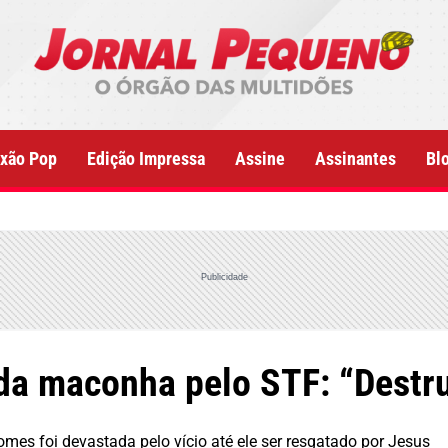
xão Pop
Edição Impressa
Assine
Assinantes
Bl
Publicidade
o da maconha pelo STF: “Destr
es foi devastada pelo vício até ele ser resgatado por Jesus