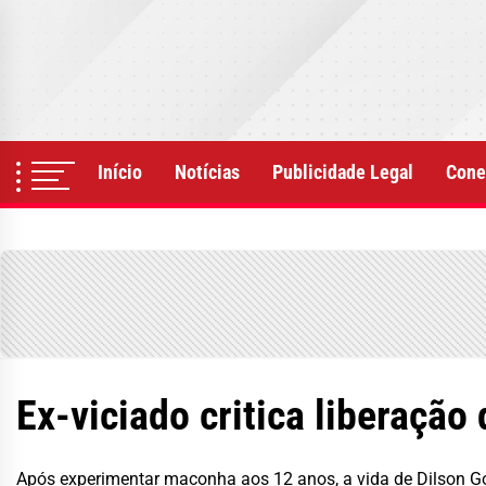
Skip
to
the
content
Início
Notícias
Publicidade Legal
Cone
Ex-viciado critica liberaçã
Após experimentar maconha aos 12 anos, a vida de Dilson Gom