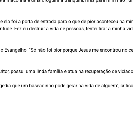
 a maconha é uma droguinha tranquila, mas para mim não”, diss
ela foi a porta de entrada para o que de pior aconteceu na min
tude. Fez eu destruir a vida de pessoas, tentei tirar a minha vi
s do Evangelho. “Só não foi pior porque Jesus me encontrou no c
ritor, possui uma linda família e atua na recuperação de viciado
ragédia que um baseadinho pode gerar na vida de alguém”, critico