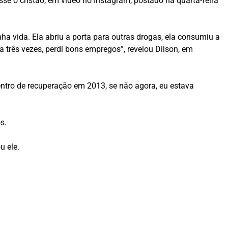
e o cristão, em vídeo no Instagram, postado na quarta-feira
ha vida. Ela abriu a porta para outras drogas, ela consumiu a
da três vezes, perdi bons empregos”, revelou Dilson, em
entro de recuperação em 2013, se não agora, eu estava
s.
u ele.