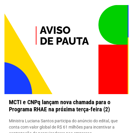
MCTI e CNPq lançam nova chamada para o
Programa RHAE na próxima terça-feira (2)
Ministra Luciana Santos participa do anúncio do edital, que
conta com valor global de R$ 61 milhões para incentivar a