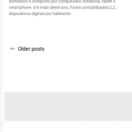
doméstico é composto por computador, notebook, tablet e
smartphone. Em maio deste ano, foram contabilizados 2,2
dispositivos digitais por habitante
Navegação
Older posts
por
posts