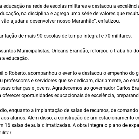
 educação na rede de escolas militares e destacou a excelência
a educação, na disciplina e agrega uma série de valores que res
e vão ajudar a desenvolver nosso Maranhão”, enfatizou.
ntação de mais 90 escolas de tempo integral e 70 militares.
ssuntos Municipalistas, Orleans Brandão, reforçou o trabalho do
 a educação.
lio Roberto, acompanhou o evento e destacou o empenho do gov
cou professores e servidores que se dedicam, diariamente, ao 
ossas crianças e jovens. Agradecemos ao governador Carlos Bran
a oferecer oportunidades educacionais de excelência, preparand
io, enquanto a implantação de salas de recursos, de comando 
os alunos. Além disso, a construção de um estacionamento cont
om 16 salas de aula climatizadas. A obra integra o plano de ex
litar.