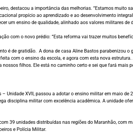
Soeiro, destacou a importância das melhorias. “Estamos muito sa
acional propício ao aprendizado e ao desenvolvimento integra
er um ensino de qualidade, alinhado aos valores militares de d
ação com o novo prédio: “Esta reforma vai trazer muitos benefíc
ento é de gratidão. A dona de casa Aline Bastos parabenizou o
sfeita com o ensino da escola, e agora com esta nova estrutur
ssos filhos. Ele está no caminho certo e sei que fará mais po
as – Unidade XVII, passou a adotar o ensino militar em maio d
ga disciplina militar com excelência acadêmica. A unidade ofe
a com 39 unidades distribuídas nas regiões do Maranhão, com m
iros e Polícia Militar.