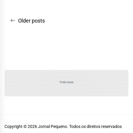
Navegação
Older posts
por
posts
Publicidade
Copyright © 2026
Jornal Pequeno.
Todos os direitos reservados