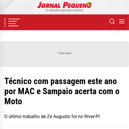
Skip
to
the
content
Publicidade
Técnico com passagem este ano
por MAC e Sampaio acerta com o
Moto
O último trabalho de Zé Augusto foi no River-PI