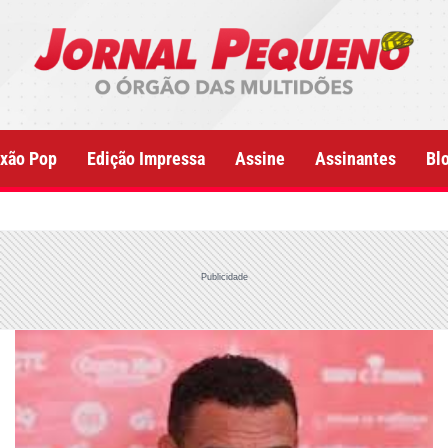
xão Pop
Edição Impressa
Assine
Assinantes
Bl
Publicidade