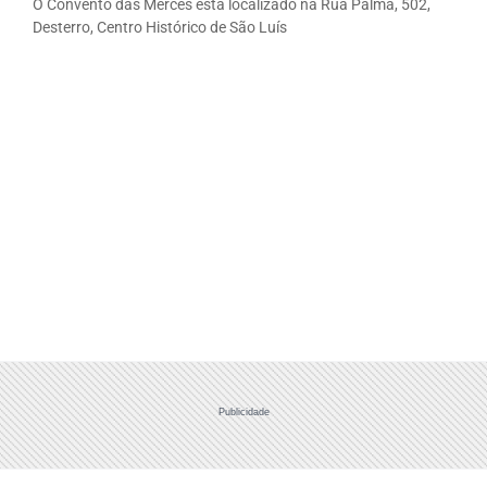
O Convento das Mercês está localizado na Rua Palma, 502,
Desterro, Centro Histórico de São Luís
Publicidade