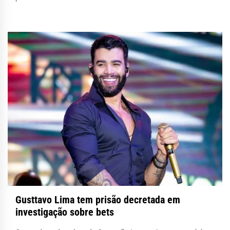
Gusttavo Lima tem prisão decretada em
investigação sobre bets