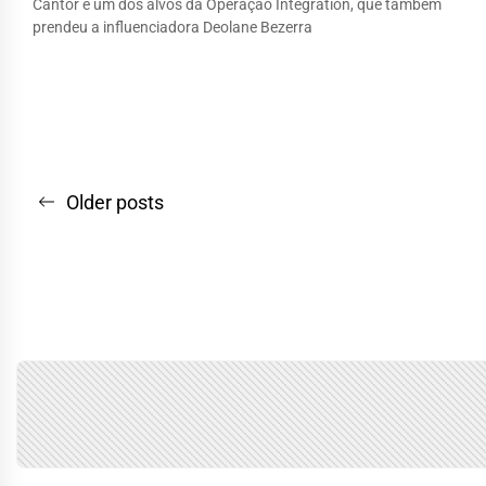
Cantor é um dos alvos da Operação Integration, que também
prendeu a influenciadora Deolane Bezerra
Navegação
Older posts
por
posts