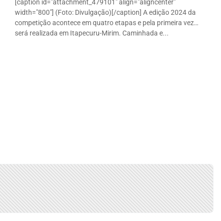
[caption id="attachment_479101" align="aligncenter"
width="800"] (Foto: Divulgação)[/caption] A edição 2024 da
competição acontece em quatro etapas e pela primeira vez
será realizada em Itapecuru-Mirim. Caminhada e...