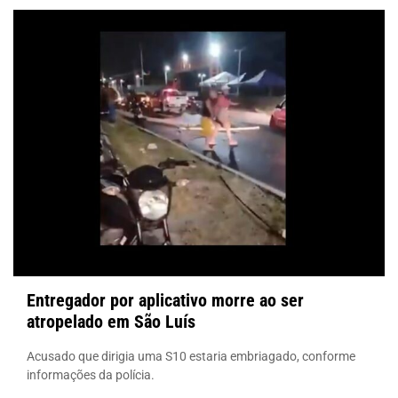
Entregador por aplicativo morre ao ser
atropelado em São Luís
Acusado que dirigia uma S10 estaria embriagado, conforme
informações da polícia.