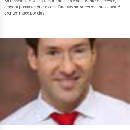
As fossetas de Stieda tem fundo cego e não produz secreções,
embora possa ter ductos de glândulas salivares menores queaté
drenam muco por elas.