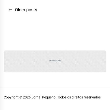
Navegação
Older posts
por
posts
Publicidade
Copyright © 2026
Jornal Pequeno.
Todos os direitos reservados