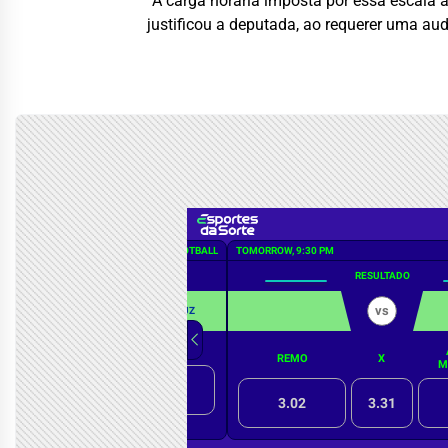
“A carga horária imposta por essa escala
justificou a deputada, ao requerer uma aud