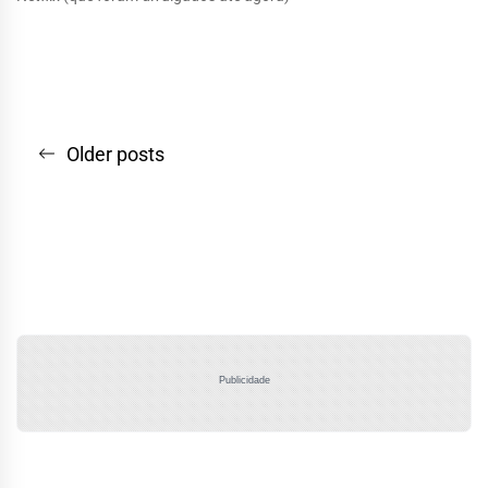
Navegação
Older posts
por
posts
Publicidade