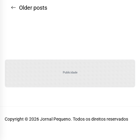
Navegação
Older posts
por
posts
Publicidade
Copyright © 2026
Jornal Pequeno.
Todos os direitos reservados