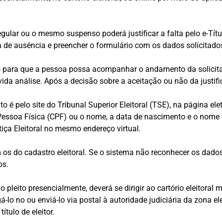
 regular ou o mesmo suspenso poderá justificar a falta pelo e-Títu
iva de ausência e preencher o formulário com os dados solicitado
o para que a pessoa possa acompanhar o andamento da solicitaç
evida análise. Após a decisão sobre a aceitação ou não da justifi
to é pelo site do Tribunal Superior Eleitoral (TSE), na página el
e Pessoa Física (CPF) ou o nome, a data de nascimento e o nom
a Eleitoral no mesmo endereço virtual.
 do cadastro eleitoral. Se o sistema não reconhecer os dados di
os.
a ao pleito presencialmente, deverá se dirigir ao cartório eleitor
egá-lo no ou enviá-lo via postal à autoridade judiciária da zona el
título de eleitor.