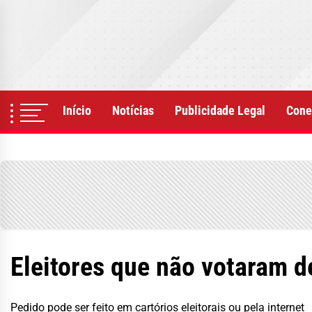
Skip
to
the
content
Início
Notícias
Publicidade Legal
Cone
Eleitores que não votaram de
Pedido pode ser feito em cartórios eleitorais ou pela internet