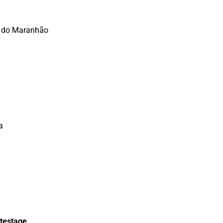
l do Maranhão
a
testage