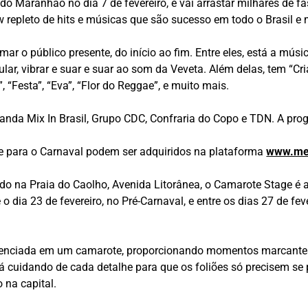
l do Maranhão no dia 7 de fevereiro, e vai arrastar milhares de 
ow repleto de hits e músicas que são sucesso em todo o Brasil 
mar o público presente, do início ao fim. Entre eles, está a mú
r, vibrar e suar e suar ao som da Veveta. Além delas, tem “Cria
 “Festa”, “Eva”, “Flor do Reggae”, e muito mais.
Banda Mix In Brasil, Grupo CDC, Confraria do Copo e TDN. A p
 e para o Carnaval podem ser adquiridos na plataforma
www.meu
do na Praia do Caolho, Avenida Litorânea, o Camarote Stage é 
té o dia 23 de fevereiro, no Pré-Carnaval, e entre os dias 27 de f
ferenciada em um camarote, proporcionando momentos marcante
á cuidando de cada detalhe para que os foliões só precisem se p
 na capital.