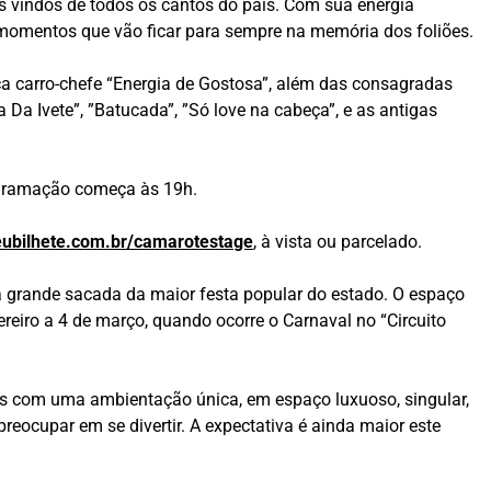
fãs vindos de todos os cantos do país. Com sua energia
e momentos que vão ficar para sempre na memória dos foliões.
sica carro-chefe “Energia de Gostosa”, além das consagradas
 Da Ivete”, ”Batucada”, ”Só love na cabeça”, e as antigas
rogramação começa às 19h.
bilhete.com.br/camarotestage
, à vista ou parcelado.
a grande sacada da maior festa popular do estado. O espaço
evereiro a 4 de março, quando ocorre o Carnaval no “Circuito
s com uma ambientação única, em espaço luxuoso, singular,
reocupar em se divertir. A expectativa é ainda maior este