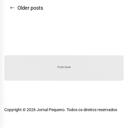
Navegação
Older posts
por
posts
Publicidade
Copyright © 2026
Jornal Pequeno.
Todos os direitos reservados