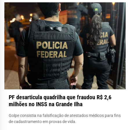
PF desarticula quadrilha que fraudou R$ 2,6
milhões no INSS na Grande Ilha
Golpe consistia na falsificação de atestados médicos para fins
de cadastramento em provas de vida.