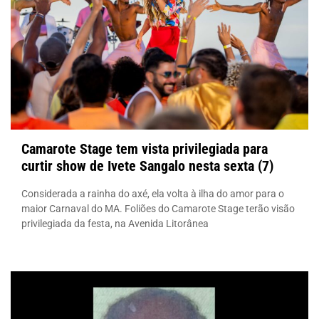
Camarote Stage tem vista privilegiada para
curtir show de Ivete Sangalo nesta sexta (7)
Considerada a rainha do axé, ela volta à ilha do amor para o
maior Carnaval do MA. Foliões do Camarote Stage terão visão
privilegiada da festa, na Avenida Litorânea