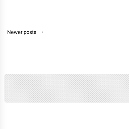
Navegação
Newer posts
por
posts