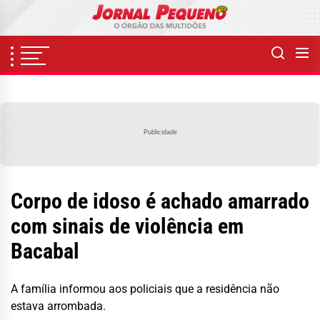
Skip
to
the
content
Publicidade
Corpo de idoso é achado amarrado
com sinais de violência em
Bacabal
A família informou aos policiais que a residência não
estava arrombada.