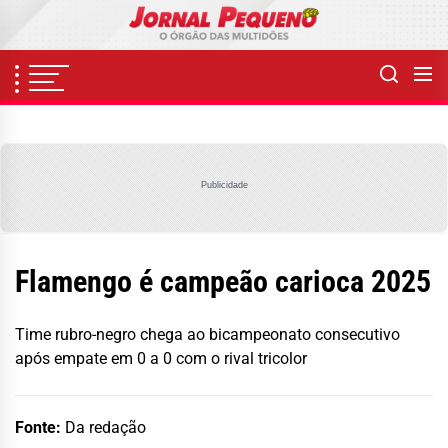
Skip
to
the
content
Publicidade
Flamengo é campeão carioca 2025
Time rubro-negro chega ao bicampeonato consecutivo
após empate em 0 a 0 com o rival tricolor
Fonte:
Da redação