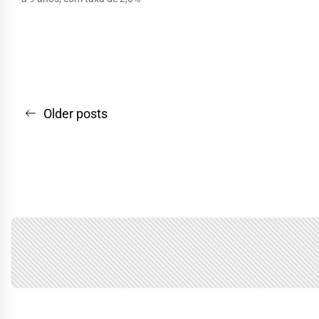
Navegação
Older posts
por
posts