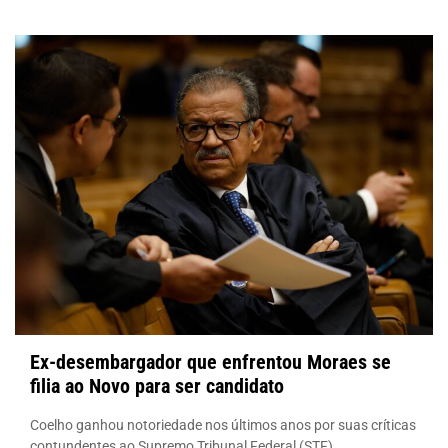
Ex-desembargador que enfrentou Moraes se
filia ao Novo para ser candidato
Coelho ganhou notoriedade nos últimos anos por suas críticas
contundentes ao Supremo Tribunal Federal (STF),