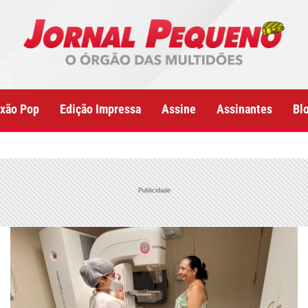
xão Pop
Edição Impressa
Assine
Assinantes
Bl
Publicidade