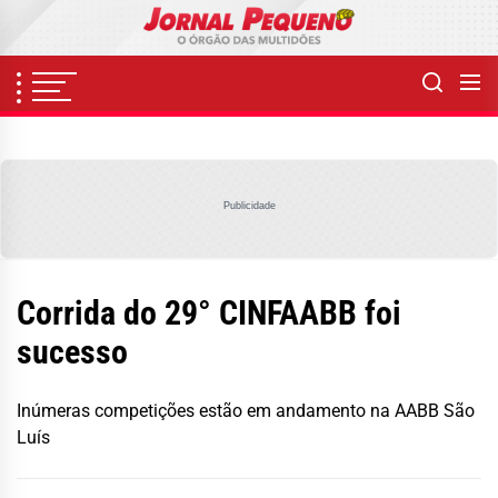
Skip
to
the
content
Publicidade
Corrida do 29° CINFAABB foi
sucesso
Inúmeras competições estão em andamento na AABB São
Luís