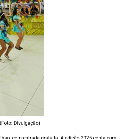
(Foto: Divulgação)
hau, com entrada gratuita. A edição 2025 conta com