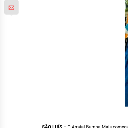
SÃO LUÍS –
O Arraial Bumba Mais começa 