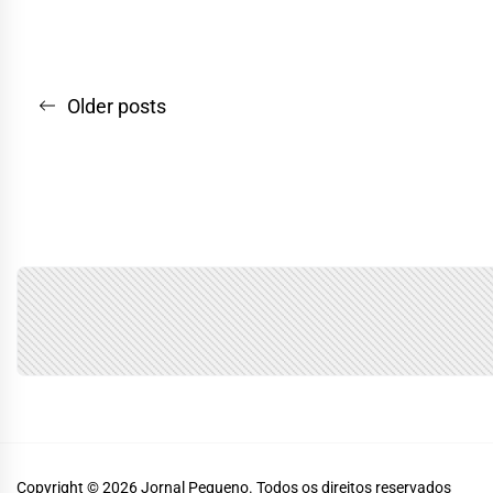
Navegação
Older posts
por
posts
Copyright © 2026
Jornal Pequeno.
Todos os direitos reservados