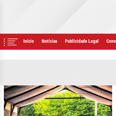
Skip
to
the
content
Início
Notícias
Publicidade Legal
Cone