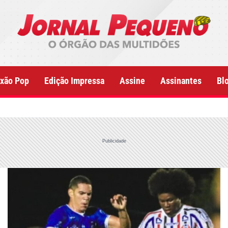
xão Pop
Edição Impressa
Assine
Assinantes
Bl
Publicidade