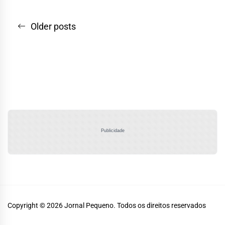
Navegação
Older posts
por
posts
Publicidade
Copyright © 2026
Jornal Pequeno.
Todos os direitos reservados