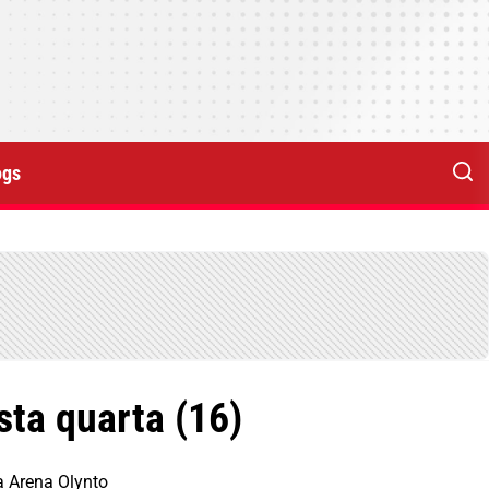
ogs
sta quarta (16)
a Arena Olynto