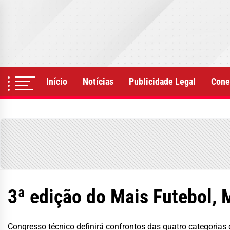
Skip
to
the
content
Início
Notícias
Publicidade Legal
Cone
3ª edição do Mais Futebol, 
Congresso técnico definirá confrontos das quatro categorias