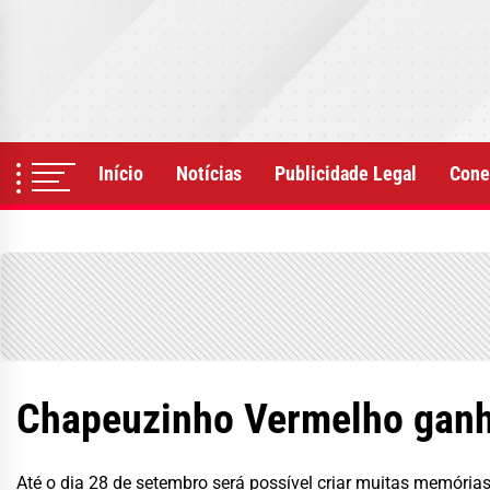
Skip
to
the
content
Início
Notícias
Publicidade Legal
Cone
Chapeuzinho Vermelho ganha
Até o dia 28 de setembro será possível criar muitas memória