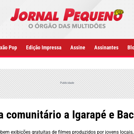
xão Pop
Edição Impressa
Assine
Assinantes
Bl
Publicidade
a comunitário a Igarapé e Bac
ebem exibições gratuitas de filmes produzidos por jovens locai