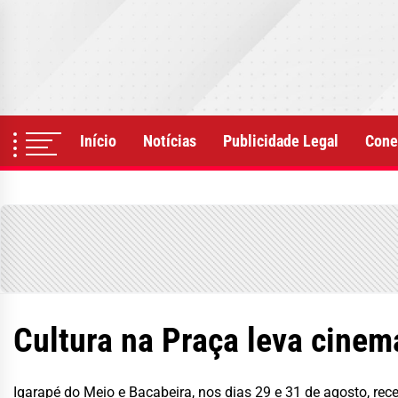
Skip
to
the
content
Início
Notícias
Publicidade Legal
Cone
Cultura na Praça leva cinem
Igarapé do Meio e Bacabeira, nos dias 29 e 31 de agosto, rec