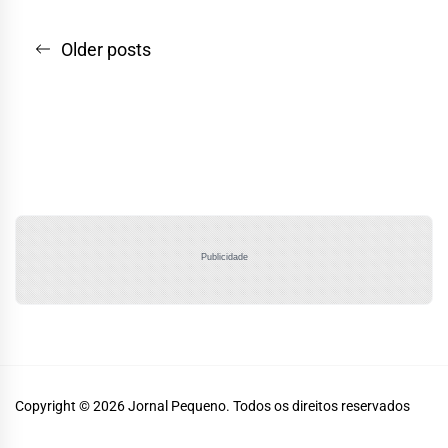
Navegação
Older posts
por
posts
Publicidade
Copyright © 2026
Jornal Pequeno.
Todos os direitos reservados