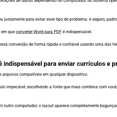
lterações de layout dependendo do computador, do sistema op
u justamente para evitar esse tipo de problema: é seguro, padr
es em que
converter Word para PDF
é indispensável.
essa conversão de forma rápida e confiável usando uma das fer
indispensável para enviar currículos e p
e arquivos compatíveis em qualquer dispositivo.
lo impecável, escolhendo a fonte que mais combina com você, 
m outro computador, o layout aparece completamente bagunçado.