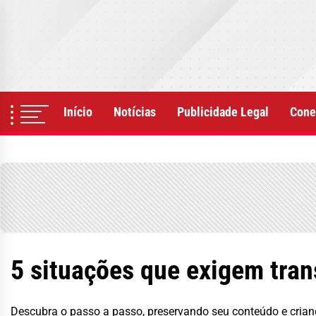
Skip
to
the
content
Início
Notícias
Publicidade Legal
Cone
5 situações que exigem tr
Descubra o passo a passo, preservando seu conteúdo e crian