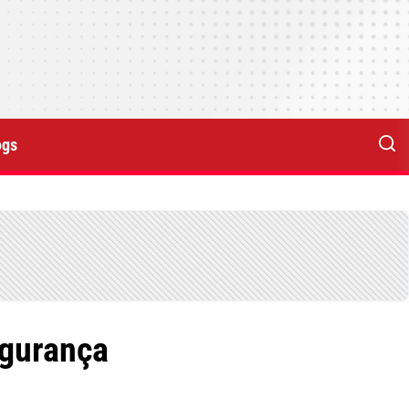
ogs
egurança