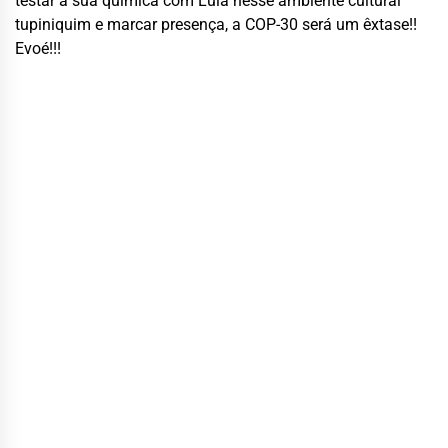
testar a sua química com Lula nesse ambiente cultural
tupiniquim
e marcar presença
, a COP-30 será um êxtase!!
Evoé!!!