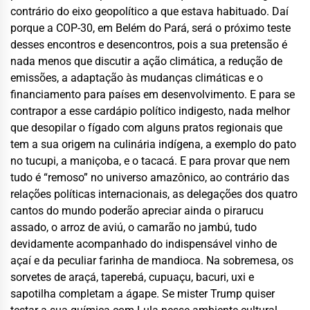
contrário do eixo geopolítico a que estava habituado. Daí
porque a COP-30, em Belém do Pará, será o próximo teste
desses encontros e desencontros, pois a sua pretensão é
nada menos que
discutir a ação climática, a redução de
emissões,
a
adaptação às mudanças climáticas e
o
financiamento para países em desenvolvimento
. E para se
contrapor a
esse cardápio político indigesto, nada melhor
que desopilar o fígado com alguns pratos regionais que
tem a sua origem na culinária indígena, a exemplo do pato
no tucupi, a maniçoba, e o tacacá. E para provar que nem
tudo é “remoso” no universo amazônico,
ao contrário das
relações políticas internacionais,
as delegações dos quatro
cantos do mundo poderão apreciar ainda o pirarucu
assado, o arroz de
aviú
, o camarão no
jambú
, tudo
devidamente acompanhado do indispensável vinho de
açaí e da peculiar farinha de mandioca. Na sobremesa, os
sorvetes de araçá, taperebá, cupuaçu, bacuri, uxi e
sapotilha
completam
a ágape
. Se mister Trump quiser