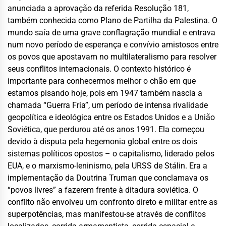
anunciada a aprovação da referida
Resolução 181,
também conhecida como Plano de Partilha da Palestina
. O
mundo saía de uma grave conflagração mundial e entrava
num novo período de esperança e convívio amistosos entre
os povos que apostavam no multilateralismo para resolver
seus conflitos internacionais. O contexto histórico é
importante para conhecermos melhor o chão em que
estamos pisando hoje, pois em 1947 também nascia a
chamada
“
Guerra Fria
”,
um
período de intensa rivalidade
geopolítica e ideológica entre os Estados Unidos e a União
Soviética
, que perdurou até os anos 1991.
Ela começou
devido à disputa pela hegemonia global entre os dois
sistemas políticos opostos – o capitalismo, liderado pelos
EUA, e o
marxismo-leninismo
, pela URSS
de Stálin
.
Era a
implementação da Doutrina Truman que conclamava os
“povos livres” a fazerem frente à ditadura soviética.
O
conflito não envolveu um confronto direto e militar entre as
superpotências, mas manifestou-se através de conflitos