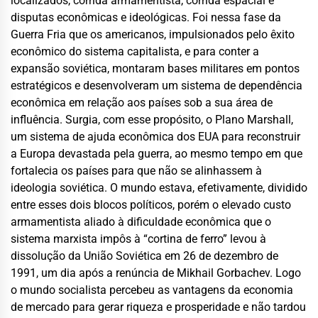
localizados, corrida armamentista, corrida espacial e
disputas econômicas e ideológicas.
Foi nessa fase da
Guerra Fria que os americanos, impulsionados pelo êxito
econômico do sistema capitalista, e para conter a
expansão soviética, montaram bases militares em pontos
estratégicos e desenvolveram um sistema de dependência
econômica em relação aos países sob a sua área de
influência. Surgia, com esse propósito, o
Plano Marshall
,
um sistema
de ajuda econômica dos EUA para reconstruir
a Europa devastada pela guerra
, ao mesmo tempo em que
fortalec
ia
os países para que não se alinhassem
à
ideologia
soviétic
a.
O mundo estava, efetivamente, dividido
entre esses dois blocos políticos, porém o elevado custo
armamentista aliado à dificuldade econômica que o
sistema marxista impôs à “cortina de ferro” levou à
dissolução da União Soviética em 26 de dezembro de
1991, um dia após a renúncia de Mikhail Gorbachev.
Logo
o mundo socialista percebeu as vantagens da economia
de mercado para gerar riqueza e prosperidade e não tardou