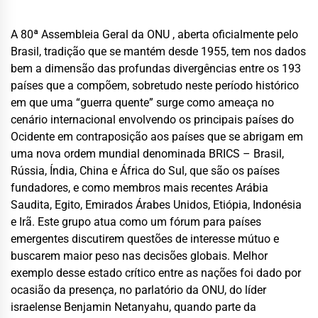
A 80ª Assembleia Geral da ONU
, aberta oficialmente pelo
Brasil
,
tradição que se mantém desde 1955, tem nos dados
bem
a dimensão das
profundas divergências entre os 193
países que a compõem, sobretudo neste período histórico
em que uma “guerra quente” surge como ameaça no
cenário internacional envolvendo os principais países do
Ocidente em contraposição aos países que se abrigam em
uma nova ordem mundial denominada BRICS –
Brasil,
Rússia, Índia, China e África do Sul
, que
são os países
fundadores,
e como membros mais recentes
Arábia
Saudita, Egito, Emirados Árabes Unidos, Etiópia, Indonésia
e Irã
. Este
grupo atua como um fórum para países
emergentes discutirem questões de interesse mútuo e
buscarem maior peso nas decisões globais.
Melhor
exemplo desse estado crítico entre as nações foi dado por
ocasião da presença, no parlatório da ONU, do líder
israelense
Benjamin Netanyahu
, quando parte da