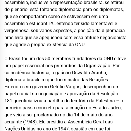
assembleia, inclusive a representação brasileira, se retirou
do plenário: está faltando diplomacia para os diplomatas,
que se comportaram como se estivessem em uma
assembleia estudantil?!…entendo ter sido lamentável e
vergonhosa, sob vários aspectos, a posição da diplomacia
brasileira que se apequenou com essa atitude negacionista
que agride a própria existência da ONU.
O Brasil
foi um dos 50 membros fundadores da ONU e teve
um papel essencial nos primórdios da Organização.
Por
coincidência histórica, o gaúcho Oswaldo
Aranha
,
diplomata brasileiro que foi ministro das Relações
Exteriores no governo Getúlio Vargas
,
desempenhou um
papel crucial na negociação e aprovação da Resolução
181
que
oficializ
ou
a partilha do território da Palestina – o
primeiro passo concreto para a criação do Estado Judeu,
que veio a ser proclamado no dia 14 de maio do ano
seguinte (1948).
Ele p
resid
iu
a Assembleia Geral das
Nações Unidas
no ano de
1947,
ocasião em que foi