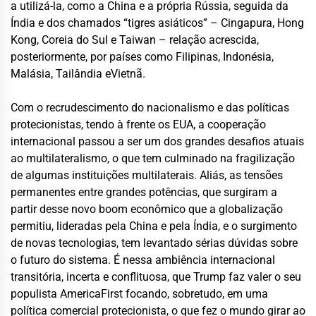
a utilizá-la, como a China e a própria Rússia, seguida da
Índia e dos chamados “tigres asiáticos” –
Cingapura, Hong
Kong, Coreia do Sul e Taiwan
– relação acrescida,
posteriormente, por países como
Filipinas, Indonésia,
Malásia, Tailândia
e
Vietnã.
Com o recrudescimento do
nacionalismo e das políticas
protecionistas
, tendo à frente os EUA, a cooperação
internacional passou a ser um dos grandes desafios atuais
ao multilateralismo, o que tem culminado na fragilização
de
algumas instituições multilaterais
. Aliás, as
tensões
permanentes
entre grandes potências
,
que surgiram a
partir desse novo boom econômico que a globalização
permitiu, lideradas pela China e pela Índia,
e o surgimento
de novas tecnologias, tem levantado sérias dúvidas sobre
o futuro do sistema.
É nessa ambiência internacional
transitória, incerta e conflituosa, que Trump faz valer o seu
populista
America
First
focando, sobretudo, em uma
política comercial protecionista
, o que fez o mundo girar ao