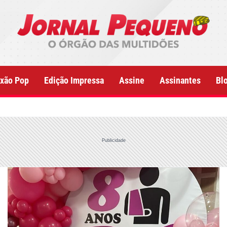
xão Pop
Edição Impressa
Assine
Assinantes
Bl
Publicidade