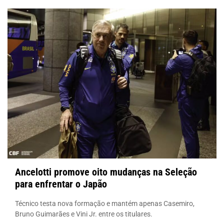
Ancelotti promove oito mudanças na Seleção
para enfrentar o Japão
Técnico testa nova formação e mantém apenas Casemiro,
Bruno Guimarães e Vini Jr. entre os titulares.