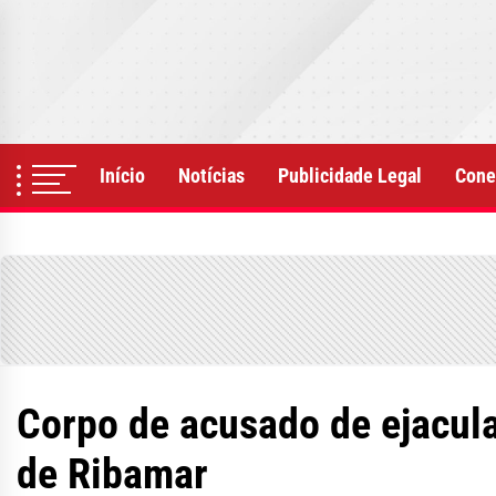
Skip
to
the
content
Início
Notícias
Publicidade Legal
Cone
Corpo de acusado de ejacul
de Ribamar