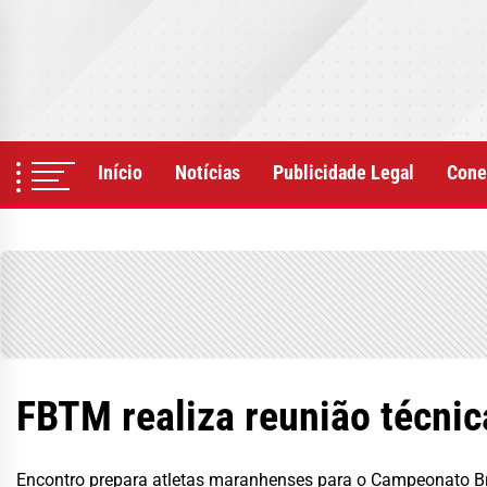
Skip
to
the
content
Início
Notícias
Publicidade Legal
Cone
FBTM realiza reunião técni
Encontro prepara atletas maranhenses para o Campeonato Bra