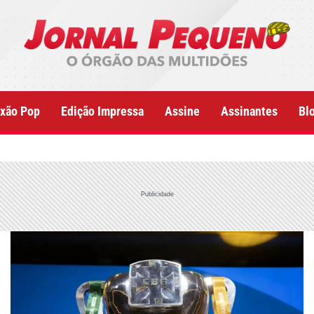
xão Pop
Edição Impressa
Assine
Assinantes
Bl
Publicidade