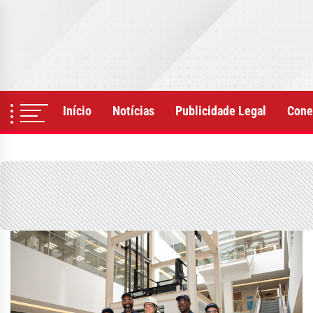
Skip
to
the
content
Início
Notícias
Publicidade Legal
Cone