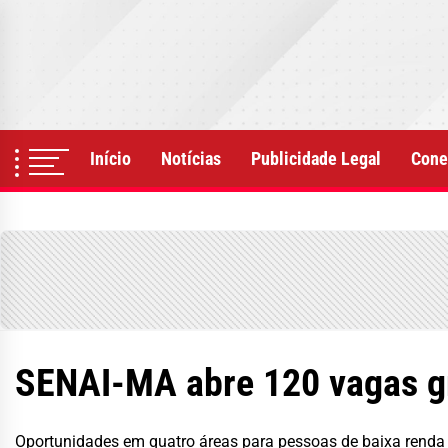
Skip
to
the
content
Início
Notícias
Publicidade Legal
Cone
SENAI-MA abre 120 vagas gr
Oportunidades em quatro áreas para pessoas de baixa renda 