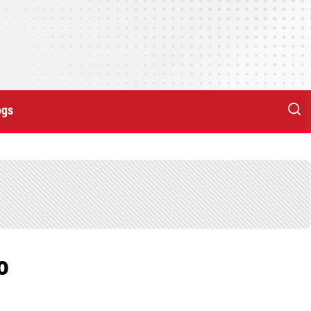
ogs
o