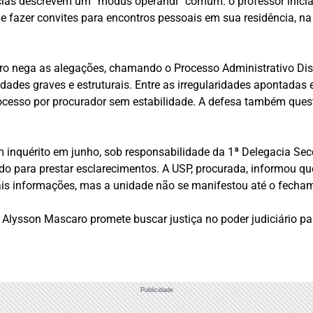
cias descrevem um “modus operandi” comum: o professor inici
 fazer convites para encontros pessoais em sua residência, na 
o nega as alegações, chamando o Processo Administrativo Disci
ades graves e estruturais. Entre as irregularidades apontadas
ocesso por procurador sem estabilidade. A defesa também questi
 inquérito em junho, sob responsabilidade da 1ª Delegacia Secc
 para prestar esclarecimentos. A USP, procurada, informou que
ais informações, mas a unidade não se manifestou até o fecham
Alysson Mascaro promete buscar justiça no poder judiciário par
Publicidade